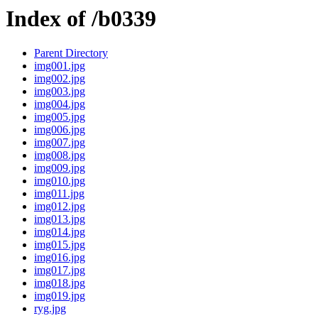
Index of /b0339
Parent Directory
img001.jpg
img002.jpg
img003.jpg
img004.jpg
img005.jpg
img006.jpg
img007.jpg
img008.jpg
img009.jpg
img010.jpg
img011.jpg
img012.jpg
img013.jpg
img014.jpg
img015.jpg
img016.jpg
img017.jpg
img018.jpg
img019.jpg
ryg.jpg